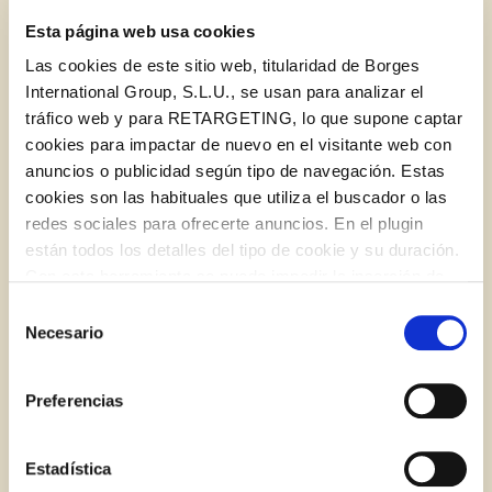
Esta página web usa cookies
Las cookies de este sitio web, titularidad de Borges
International Group, S.L.U., se usan para analizar el
tráfico web y para RETARGETING, lo que supone captar
cookies para impactar de nuevo en el visitante web con
anuncios o publicidad según tipo de navegación. Estas
cookies son las habituales que utiliza el buscador o las
redes sociales para ofrecerte anuncios. En el plugin
Trufas de chocolate blanco y pistacho
están todos los detalles del tipo de cookie y su duración.
Log in with Google
Con esta herramienta se puede impedir la inserción de
DULCES
POSTRES Y DULCES
PARA NIÑOS
Iniciar sesión con Facebook
estas cookies. En el
enlace a la política de Cookies
de
Selección
la web aparece cómo evitar las cookies en el navegador.
Necesario
de
Si se desea ver otra vez esta notificación navegar en
RECETA
O CON TU DIRECCIÓN DE CORREO
consentimiento
privado y aparecerá de nuevo. Le informamos que aún
ELECTRÓNICO
Preferencias
no habiendo aceptado las cookies de analytics, Google
permite conocer algunos hábitos de navegación que no le
Correo electrónico
identifican de ninguna forma.
Estadística