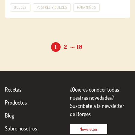
DULCES
POSTRES Y DULCES
PARA NIÑOS
…
1
2
18
Recetas
¿Quieres conocer todas
nuestras novedades?
Productos
Suscríbete a la newsletter
de Borges
Blog
Sobre nosotros
Newsletter