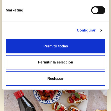
Marketing
Iniciar sesión
¿Aún no estás ya registrado en el Club Borges?
Regístrate aquí.
Panellets de almendra
Configurar
DULCES
POSTRES Y DULCES
PARA NIÑOS
Permitir todas
RECETA
Permitir la selección
Rechazar