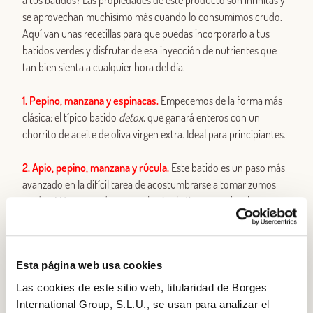
a tus batidos? Las propiedades de este producto son infinitas y
se aprovechan muchísimo más cuando lo consumimos crudo.
Aquí van unas recetillas para que puedas incorporarlo a tus
batidos verdes y disfrutar de esa inyección de nutrientes que
tan bien sienta a cualquier hora del día.
1. Pepino, manzana y espinacas.
Empecemos de la forma más
clásica: el típico batido
detox
, que ganará enteros con un
chorrito de aceite de oliva virgen extra. Ideal para principiantes.
2. Apio, pepino, manzana y rúcula.
Este batido es un paso más
avanzado en la difícil tarea de acostumbrarse a tomar zumos
verdes. Más que nada porque la rúcula tiene un sabor bastante
fuerte que puede impactar a quienes no estén habituados. Si,
por el contrario, llevas un tiempo con las espinacas, este batido
te gustará. Además, el aceite de oliva virgen extra le añadirá
Esta página web usa cookies
cuerpo y sabor.
Las cookies de este sitio web, titularidad de Borges
3. Remolacha, rúcula y limón.
Es un batido
detox
ideal para
International Group, S.L.U., se usan para analizar el