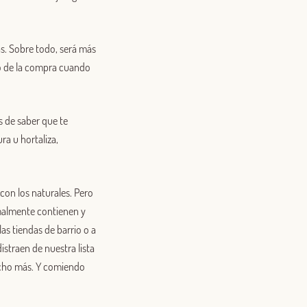
ás. Sobre todo, será más
ito de la compra cuando
s de saber que te
ra u hortaliza,
on los naturales. Pero
rmalmente contienen y
as tiendas de barrio o a
straen de nuestra lista
ucho más. Y comiendo