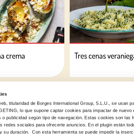
na crema
Tres cenas veraniega
ies
eb, titularidad de Borges International Group, S.L.U., se usan pa
GETING, lo que supone captar cookies para impactar de nuevo 
 o publicidad según tipo de navegación. Estas cookies son las 
¿Quieres conocer todas nuestras novedades?
as redes sociales para ofrecerte anuncios. En el plugin están tod
Suscríbete a la newsletter de Borges
e y su duración. Con esta herramienta se puede impedir la inserc