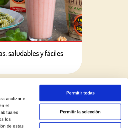
s, saludables y fáciles
Permitir todas
ra analizar el
en el
Permitir la selección
habituales
os los
ión de estas