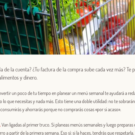
 de la cuenta? ¿Tu factura de la compra sube cada vez más? Te 
limentos y dinero.
nvertir un poco de tu tiempo en planear un menú semanal te ayudará a redac
 lo que necesitas y nada más. Esto tiene una doble utilidad: no te sobrará
 consumirás y ahorrarás porque no comprarás cosas «por si acaso».
.
Van ligadas al primer truco. Si planeas menús semanales y luego preparas
Log in with Google
rro a partir de la primera semana. Eso sí: si la haces, tendrás que respetarla. 