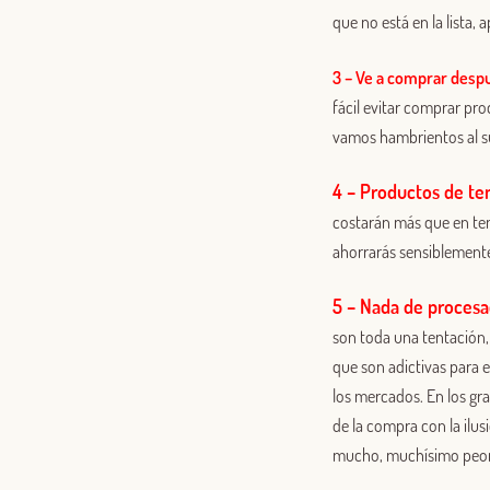
que no está en la lista,
3 – Ve a comprar desp
fácil evitar comprar pro
vamos hambrientos al 
4 – Productos de t
costarán más que en temp
ahorrarás sensiblement
5 – Nada de proces
son toda una tentación,
que son adictivas para e
los mercados. En los gr
de la compra con la il
mucho, muchísimo peor