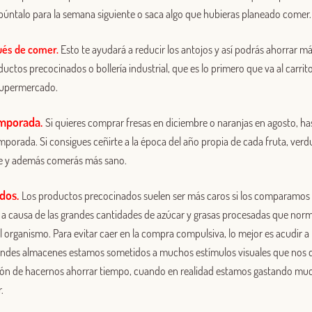
 apúntalo para la semana siguiente o saca algo que hubieras planeado comer.
Iniciar sesión con Facebook
ués de comer.
Esto te ayudará a reducir los antojos y así podrás ahorrar m
O CON TU DIRECCIÓN DE CORREO ELECTRÓNICO
ductos precocinados o bollería industrial, que es lo primero que va al carr
supermercado.
Correo electrónico
emporada.
Si quieres comprar fresas en diciembre o naranjas en agosto, ha
orada. Si consigues ceñirte a la época del año propia de cada fruta, verdu
Iniciar sesión
e y además comerás más sano.
ados.
¿Aún no estás ya registrado en el Club Borges?
Regístrate aquí.
Los productos precocinados suelen ser más caros si los comparamos c
 a causa de las grandes cantidades de azúcar y grasas procesadas que no
l organismo. Para evitar caer en la compra compulsiva, lo mejor es acudir a l
andes almacenes estamos sometidos a muchos estímulos visuales que nos di
usión de hacernos ahorrar tiempo, cuando en realidad estamos gastando m
.