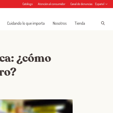
Catálogo
Atención al consumidor
Canal de denuncias
Español
Cuidando lo que importa
Nosotros
Tienda
ica: ¿cómo
ero?