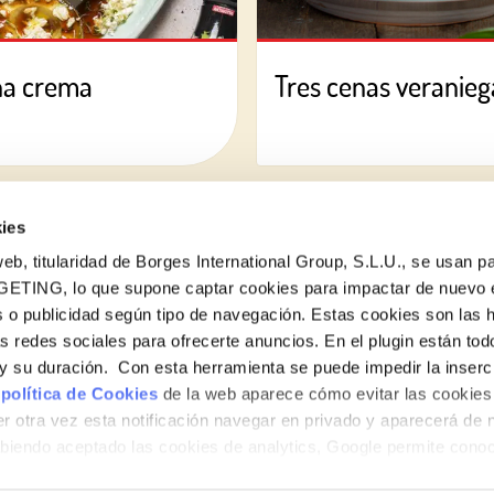
na crema
Tres cenas veraniega
ies
eb, titularidad de Borges International Group, S.L.U., se usan pa
GETING, lo que supone captar cookies para impactar de nuevo 
 o publicidad según tipo de navegación. Estas cookies son las 
¿Quieres conocer todas nuestras novedades?
as redes sociales para ofrecerte anuncios. En el plugin están tod
Suscríbete a la newsletter de Borges
e y su duración. Con esta herramienta se puede impedir la inserc
 política de Cookies
de la web aparece cómo evitar las cookies 
Newsletter
r otra vez esta notificación navegar en privado y aparecerá de 
iendo aceptado las cookies de analytics, Google permite cono
no le identifican de ninguna forma.