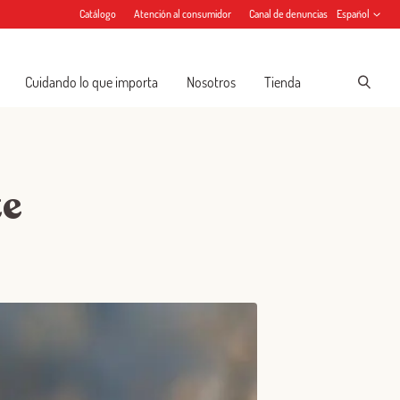
Catálogo
Atención al consumidor
Canal de denuncias
Español
Cuidando lo que importa
Nosotros
Tienda
te