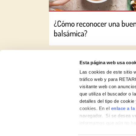
¿Cómo reconocer una bue
balsámica?
Esta página web usa cook
Las cookies de este sitio w
tráfico web y para RETAR
visitante web con anuncios
Recetas
que utiliza el buscador o l
detalles del tipo de cooki
Productos
cookies. En el
enlace a la
navegador. Si se desea ve
Blog
informamos que aún no hab
Sobre nosotros
hábitos de navegación que 