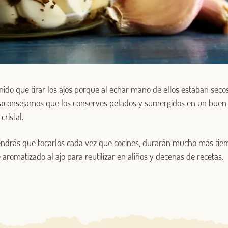
Log in with Google
ido que tirar los ajos porque al echar mano de ellos estaban seco
Iniciar sesión con Facebook
e aconsejamos que los conserves pelados y sumergidos en un buen a
cristal.
O CON TU DIRECCIÓN DE CORREO ELECTRÓNICO
ndrás que tocarlos cada vez que cocines, durarán mucho más tie
Correo electrónico
 aromatizado al ajo para reutilizar en aliños y decenas de recetas.
Iniciar sesión
¿Aún no estás ya registrado en el Club Borges?
Regístrate aquí.