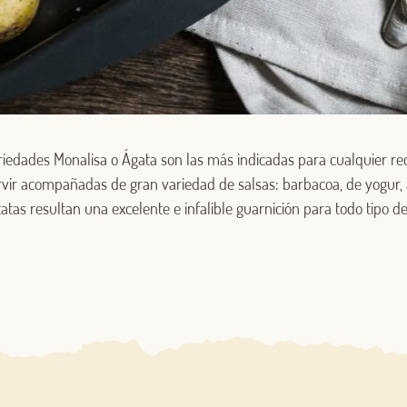
Log in with Google
Iniciar sesión con Facebook
ariedades Monalisa o Ágata son las más indicadas para cualquier r
rvir acompañadas de gran variedad de salsas: barbacoa, de yogur, 
O CON TU DIRECCIÓN DE CORREO ELECTRÓNICO
atas resultan una excelente e infalible guarnición para todo tipo d
Correo electrónico
Iniciar sesión
¿Aún no estás ya registrado en el Club Borges?
Regístrate aquí.