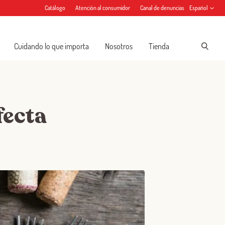
Catálogo
Atención al consumidor
Canal de denuncias
Español
Cuidando lo que importa
Nosotros
Tienda
fecta