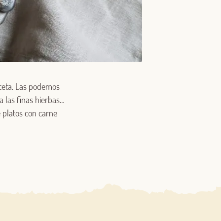
eceta. Las podemos
a las finas hierbas…
e platos con carne