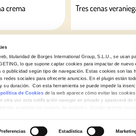
na crema
Tres cenas veraniega
ies
eb, titularidad de Borges International Group, S.L.U., se usan pa
GETING, lo que supone captar cookies para impactar de nuevo 
 o publicidad según tipo de navegación. Estas cookies son las 
¿Quieres conocer todas nuestras novedades?
as redes sociales para ofrecerte anuncios. En el plugin están tod
Suscríbete a la newsletter de Borges
e y su duración. Con esta herramienta se puede impedir la inserc
 política de Cookies
de la web aparece cómo evitar las cookies 
Newsletter
r otra vez esta notificación navegar en privado y aparecerá de 
iendo aceptado las cookies de analytics, Google permite cono
no le identifican de ninguna forma.
Preferencias
Estadística
Marketin