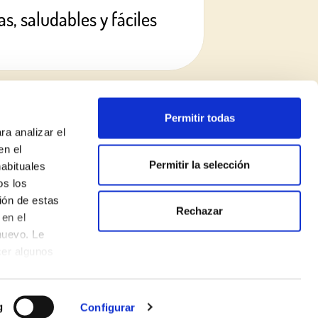
s, saludables y fáciles
Permitir todas
ra analizar el
en el
Permitir la selección
habituales
os los
ión de estas
Rechazar
Política de privacidad
en el
nuevo. Le
Aviso legal
cer algunos
Política de cookies
Made with
♥
by
Mortensen
g
Configurar