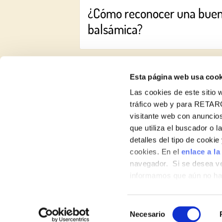
¿Cómo reconocer una bue
balsámica?
Esta página web usa cook
Las cookies de este sitio w
tráfico web y para RETAR
visitante web con anuncios
Recetas
que utiliza el buscador o l
detalles del tipo de cooki
Productos
cookies. En el
enlace a la
navegador. Si se desea ve
Blog
informamos que aún no hab
Sobre nosotros
hábitos de navegación que 
Selección
Necesario
de