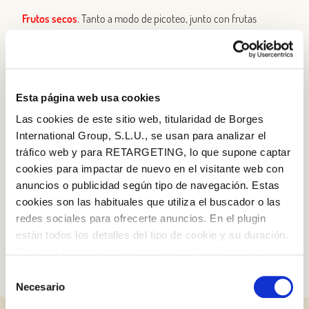
Frutos secos
.
Tanto a modo de picoteo, junto con frutas
desecadas, como para las más variadas recetas navideñas.
Puedes añadir un puñado a las ensaladas, usarlos en postres y
panadería o combinarlos con carnes. ¡Imprescindibles!
Esta página web usa cookies
Pan
.
¡Pues claro que sí! Compra el que más te guste, guárdalo en
el congelador y olvídate de tener que salir pitando a comprarlo
Las cookies de este sitio web, titularidad de Borges
el día D.
International Group, S.L.U., se usan para analizar el
tráfico web y para RETARGETING, lo que supone captar
Vinos
.
Es un buen momento para ir fijándote en las ofertas y
cookies para impactar de nuevo en el visitante web con
comprar por adelantado los vinos y licores que servirás en
anuncios o publicidad según tipo de navegación. Estas
Navidad. No lo olvides: no dejes para mañana lo que puedas
cookies son las habituales que utiliza el buscador o las
hacer hoy.
redes sociales para ofrecerte anuncios. En el plugin
están todos los detalles del tipo de cookie y su duración.
Log in with Google
Con esta herramienta se puede impedir la inserción de
Iniciar sesión con Facebook
estas cookies. En el
enlace a la política de Cookies
de
Selección
la web aparece cómo evitar las cookies en el navegador.
Necesario
de
Si se desea ver otra vez esta notificación navegar en
O CON TU DIRECCIÓN DE CORREO
consentimiento