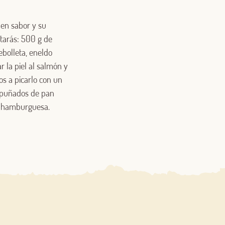
 en sabor y su
itarás: 500 g de
ebolleta, eneldo
r la piel al salmón y
s a picarlo con un
e puñados de pan
e hamburguesa.