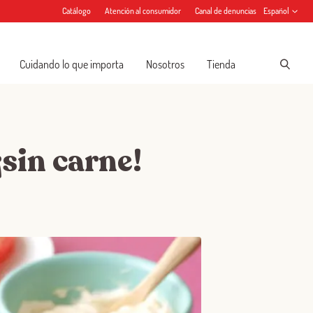
Catálogo
Atención al consumidor
Canal de denuncias
Español
Cuidando lo que importa
Nosotros
Tienda
sin carne!