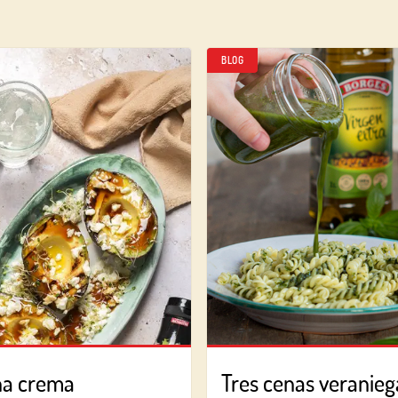
BLOG
na crema
Tres cenas veraniega