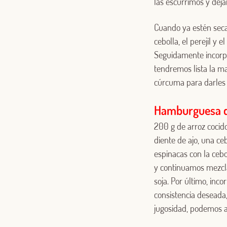
las escurrimos y dej
Cuando ya estén seca
cebolla, el perejil y
Seguidamente incorp
tendremos lista la ma
cúrcuma para darles 
Hamburguesa de
200 g de arroz cocido
diente de ajo, una ceb
espinacas con la cebo
y continuamos mezcla
soja. Por último, inc
consistencia deseada
jugosidad, podemos a