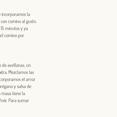
e incorporamos la
 con comino al gusto.
15 minutos y ya
 el comino por
o de avellanas, un
extra. Mezclamos las
Incorporamos el arroz
régano y salsa de
a masa tiene la
freír. Para sumar