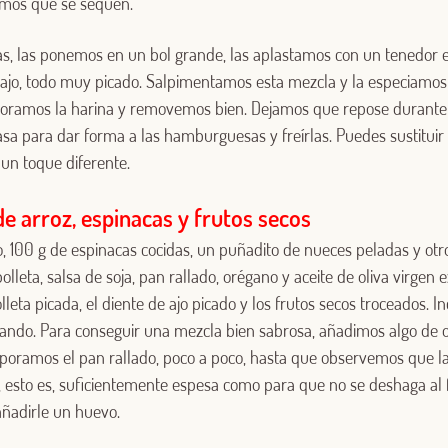
amos que se sequen.
s, las ponemos en un bol grande, las aplastamos con un tenedor 
 el ajo, todo muy picado. Salpimentamos esta mezcla y la especiamos
Log in with Google
oramos la harina y removemos bien. Dejamos que repose durante 
sa para dar forma a las hamburguesas y freírlas. Puedes sustituir
Iniciar sesión con Facebook
un toque diferente.
O CON TU DIRECCIÓN DE CORREO ELECTRÓNICO
 arroz, espinacas y frutos secos
, 100 g de espinacas cocidas, un puñadito de nueces peladas y otr
Correo electrónico
olleta, salsa de soja, pan rallado, orégano y aceite de oliva virgen 
lleta picada, el diente de ajo picado y los frutos secos troceados. 
ndo. Para conseguir una mezcla bien sabrosa, añadimos algo de o
Iniciar sesión
orporamos el pan rallado, poco a poco, hasta que observemos que l
, esto es, suficientemente espesa como para que no se deshaga al 
¿Aún no estás ya registrado en el Club Borges?
Regístrate aquí.
ñadirle un huevo.