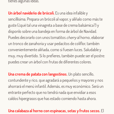
tienes algunas ideas.
Un árbol navideño de brócoli.
Es una idea infalible y
sencillísima. Prepara un brócoli al vapor, y alíñalo como más te
guste (¿qué tal una vinagreta a base de crema balsámica?) y
disponlo sobre una bandeja en forma de árbol de Navidad.
Puedes decorarlo con unos tomatitos
cherry
al horno, elaborar
un tronco de zanahoria y usar pedacitos de coliflor, también
convenientemente aliñada, como si fuesen luces. Saludable y
muy, muy divertido. Si lo prefieres, también puede ser el postre:
puedes crear un árbol con frutas de diferentes colores.
Una crema de patata con langostinos.
Un plato sencillo,
contundente y rico, que agradará a pequeños y mayores y nos
ahorrará el menú infantil. Además, es muy económico. Será un
entrante perfecto que no tendrá nada que envidiar a esos
caldos hipergrasos que has estado comiendo hasta ahora.
Una calabaza al horno con espinacas, setas y frutos secos.
El