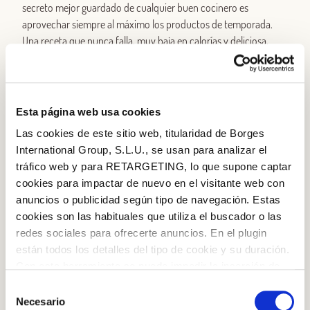
secreto mejor guardado de cualquier buen cocinero es
aprovechar siempre al máximo los productos de temporada.
Una receta que nunca falla, muy baja en calorías y deliciosa,
consiste una buena calabaza al horno, cortada por la mitad,
acompañada de una guarnición de espinacas y frutos secos (y,
si lo deseas, unas patatas). Su sabor dulce y meloso agradará a
toda la familia, y os sentiréis ligeros e hipervitaminados.
Esta página web usa cookies
Las cookies de este sitio web, titularidad de Borges
Una
fondue
de chocolate negro con fruta.
En lugar de esos
International Group, S.L.U., se usan para analizar el
postres cremosos, los helados, los turrones y demás dulces
tráfico web y para RETARGETING, lo que supone captar
tentaciones navideñas, puedes apostar por una
fondue
de
cookies para impactar de nuevo en el visitante web con
frutas variadas con chocolate negro fundido: nunca falla.
anuncios o publicidad según tipo de navegación. Estas
cookies son las habituales que utiliza el buscador o las
Brochetas de verduras.
La brocheta siempre viste, permite
redes sociales para ofrecerte anuncios. En el plugin
numerosas combinaciones y podemos sorprender al personal
están todos los detalles del tipo de cookie y su duración.
Log in with Google
con creaciones sui géneris. ¿Qué tal una mezcla de tofu,
Con esta herramienta se puede impedir la inserción de
calabacín y tomate
cherry
? ¿O pollo con berenjena y zanahoria?
Iniciar sesión con Facebook
estas cookies. En el
enlace a la política de Cookies
de
Selección
¿O una ensalada
caprese
con tomate
cherry
, bolas de
la web aparece cómo evitar las cookies en el navegador.
Necesario
de
mozzarella
y rabanitos?