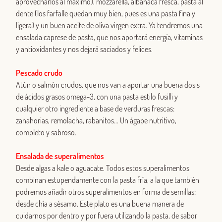
aprovecharlos al máximo), mozzarella, albahaca fresca, pasta al
dente (los farfalle quedan muy bien, pues es una pasta fina y
ligera) y un buen aceite de oliva virgen extra. Ya tendremos una
ensalada caprese de pasta, que nos aportará energía, vitaminas
y antioxidantes y nos dejará saciados y felices.
Pescado crudo
Atún o salmón crudos, que nos van a aportar una buena dosis
de ácidos grasos omega-3, con una pasta estilo fusilli y
cualquier otro ingrediente a base de verduras frescas:
zanahorias, remolacha, rabanitos… Un ágape nutritivo,
completo y sabroso.
Ensalada de superalimentos
Desde algas a kale o aguacate. Todos estos superalimentos
combinan estupendamente con la pasta fría, a la que también
podremos añadir otros superalimentos en forma de semillas:
desde chía a sésamo. Este plato es una buena manera de
cuidarnos por dentro y por fuera utilizando la pasta, de sabor