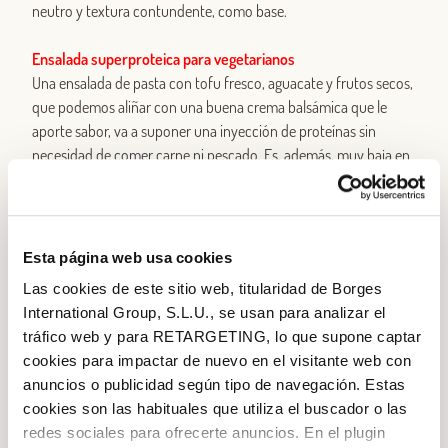
neutro y textura contundente, como base.
Ensalada superproteica para vegetarianos
Una ensalada de pasta con tofu fresco, aguacate y frutos secos,
que podemos aliñar con una buena crema balsámica que le
aporte sabor, va a suponer una inyección de proteínas sin
necesidad de comer carne ni pescado. Es, además, muy baja en
calorías.
Griega
Pasta, queso feta, unas buenas aceitunas negras y un aliño a
Esta página web usa cookies
base de aceite de oliva y, si nos apetece, un vinagre balsámico
Las cookies de este sitio web, titularidad de Borges
que aporte un toque de sabor. Podemos añadir también unas
International Group, S.L.U., se usan para analizar el
hojas de rúcula o canónigos y vamos a sentirnos en la
tráfico web y para RETARGETING, lo que supone captar
mismísima Grecia.
cookies para impactar de nuevo en el visitante web con
anuncios o publicidad según tipo de navegación. Estas
Pesto
cookies son las habituales que utiliza el buscador o las
No hay nada más sencillo. Una buena pasta al dente y un pesto
redes sociales para ofrecerte anuncios. En el plugin
rojo o verde en función de lo que nos pida el cuerpo. Puede