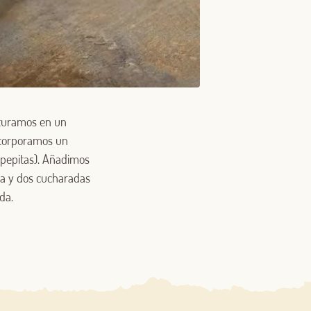
ituramos en un
incorporamos un
 pepitas). Añadimos
ra y dos cucharadas
da.