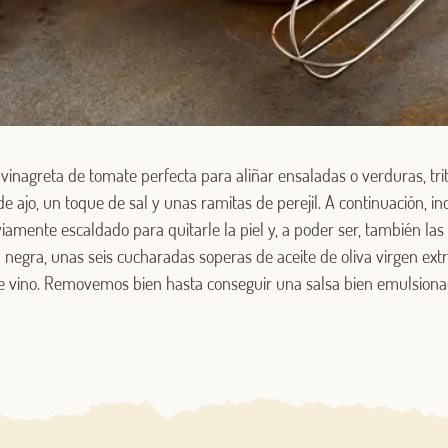
Log in with Google
 vinagreta de tomate perfecta para aliñar ensaladas o verduras, tr
Iniciar sesión con Facebook
e ajo, un toque de sal y unas ramitas de perejil. A continuación, 
amente escaldado para quitarle la piel y, a poder ser, también las
O CON TU DIRECCIÓN DE CORREO ELECTRÓNICO
 negra, unas seis cucharadas soperas de aceite de oliva virgen ext
e vino. Removemos bien hasta conseguir una salsa bien emulsiona
Correo electrónico
Iniciar sesión
¿Aún no estás ya registrado en el Club Borges?
Regístrate aquí.