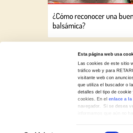
¿Cómo reconocer una bue
balsámica?
Esta página web usa cook
Las cookies de este sitio w
tráfico web y para RETAR
visitante web con anuncios
Recetas
que utiliza el buscador o l
detalles del tipo de cooki
Productos
cookies. En el
enlace a la
navegador. Si se desea ve
Blog
informamos que aún no hab
Sobre nosotros
hábitos de navegación que 
Selección