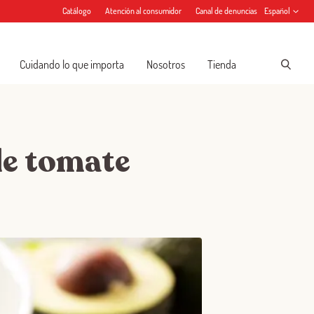
Catálogo
Atención al consumidor
Canal de denuncias
Español
Cuidando lo que importa
Nosotros
Tienda
de tomate