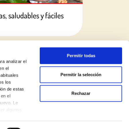
s, saludables y fáciles
Permitir todas
ra analizar el
en el
Permitir la selección
habituales
os los
ión de estas
Rechazar
Política de privacidad
en el
nuevo. Le
Aviso legal
cer algunos
Política de cookies