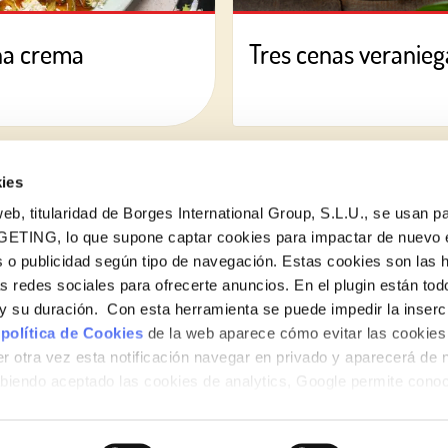
na crema
Tres cenas veraniega
ies
eb, titularidad de Borges International Group, S.L.U., se usan pa
GETING, lo que supone captar cookies para impactar de nuevo 
 o publicidad según tipo de navegación. Estas cookies son las 
¿Quieres conocer todas nuestras novedades?
as redes sociales para ofrecerte anuncios. En el plugin están tod
Suscríbete a la newsletter de Borges
e y su duración. Con esta herramienta se puede impedir la inserc
 política de Cookies
de la web aparece cómo evitar las cookies 
Newsletter
r otra vez esta notificación navegar en privado y aparecerá de 
iendo aceptado las cookies de analytics, Google permite cono
no le identifican de ninguna forma.