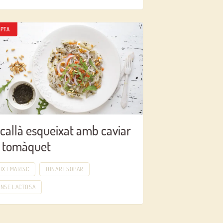
PTA
callà esqueixat amb caviar
 tomàquet
IX I MARISC
DINAR I SOPAR
ENSE LACTOSA