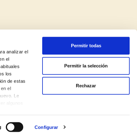
Permitir todas
ra analizar el
en el
Permitir la selección
habituales
os los
ión de estas
Rechazar
Política de privadesa
en el
nuevo. Le
Avís legal
cer algunos
Política de cookies
Made with
♥
by
Mortensen
g
Configurar