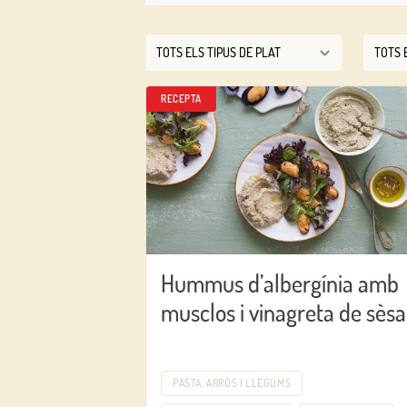
RECEPTA
Hummus d’albergínia amb
musclos i vinagreta de sès
PASTA, ARRÒS I LLEGUMS