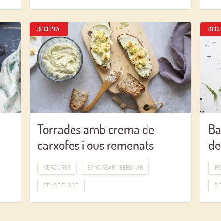
RECEPTA
RECE
Torrades amb crema de
Ba
carxofes i ous remenats
de
VERDURES
ESMORZAR I BERENAR
PE
SENSE SUCRE
S