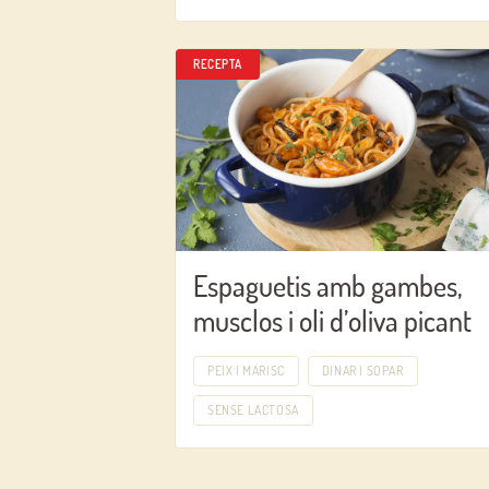
RECEPTA
Espaguetis amb gambes,
musclos i oli d’oliva picant
PEIX I MARISC
DINAR I SOPAR
SENSE LACTOSA