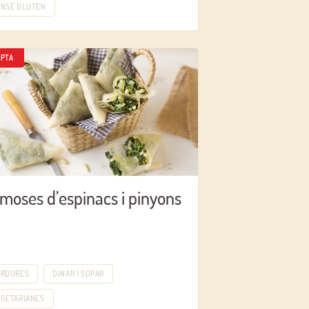
ENSE GLUTEN
PTA
moses d’espinacs i pinyons
ERDURES
DINAR I SOPAR
EGETARIANES