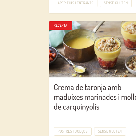
APERITIUS I ENTRANTS
SENSE GLUTEN
RECEPTA
Crema de taronja amb
maduixes marinades i moll
de carquinyolis
POSTRES I DOLÇOS
SENSE GLUTEN