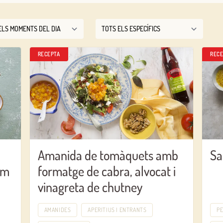
RECEPTA
RECE
Amanida de tomàquets amb
Sa
am
formatge de cabra, alvocat i
vinagreta de chutney
AMANIDES
APERITIUS I ENTRANTS
PE