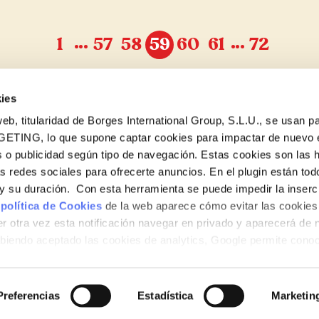
…
…
1
57
58
59
60
61
72
ies
eb, titularidad de Borges International Group, S.L.U., se usan pa
GETING, lo que supone captar cookies para impactar de nuevo 
 o publicidad según tipo de navegación. Estas cookies son las 
Vols conèixer totes les nostres novetats?
as redes sociales para ofrecerte anuncios. En el plugin están tod
Subscriu-te a la newsletter de Borges
e y su duración. Con esta herramienta se puede impedir la inserc
 política de Cookies
de la web aparece cómo evitar las cookies 
Newsletter
r otra vez esta notificación navegar en privado y aparecerá de 
iendo aceptado las cookies de analytics, Google permite cono
no le identifican de ninguna forma.
Preferencias
Estadística
Marketin