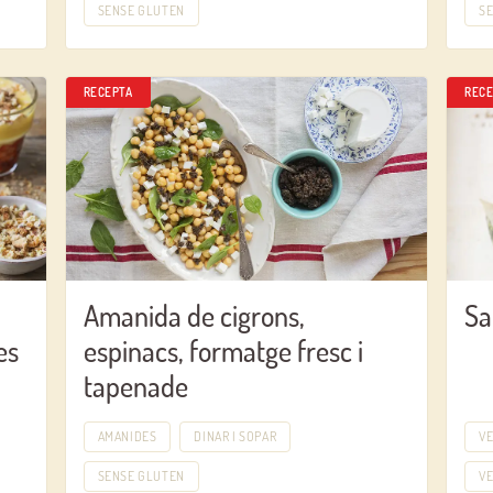
SENSE GLUTEN
S
RECEPTA
RECE
Iniciar sessió amb Google
Inicia sessió amb Facebook
O AMB LA TEVA ADREÇA DE CORREU ELECTRÒNIC
Correu electrònic
Amanida de cigrons,
Sa
es
espinacs, formatge fresc i
tapenade
Inicia sessió
AMANIDES
DINAR I SOPAR
V
Encara no estàs inscrit al Club Borges?
Registra't aquí.
SENSE GLUTEN
V