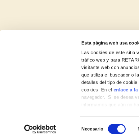
Esta página web usa cook
Las cookies de este sitio w
tráfico web y para RETAR
visitante web con anuncios
Receptes
que utiliza el buscador o l
detalles del tipo de cooki
Productes
cookies. En el
enlace a la
navegador. Si se desea ve
Blog
informamos que aún no hab
Nosaltres
hábitos de navegación que 
Selección
Necesario
de