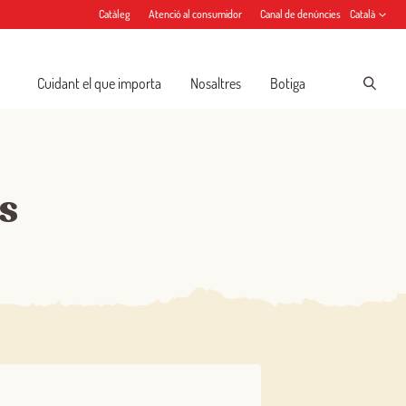
Catàleg
Atenció al consumidor
Canal de denúncies
Català
Cuidant el que importa
Nosaltres
Botiga
s