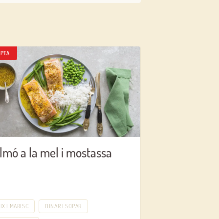
PTA
lmó a la mel i mostassa
IX I MARISC
DINAR I SOPAR