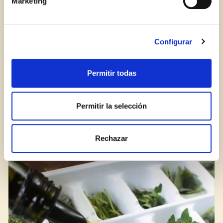
Marketing
Iniciar sesión
¿Aún no estás ya registrado en el Club Borges?
Regístrate aquí.
Configurar
Permitir todas
Si tienes que congelar, ¡hazlo bien!
Permitir la selección
BLOG
Rechazar