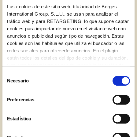
Las cookies de este sitio web, titularidad de Borges
International Group, S.L.U., se usan para analizar el
tráfico web y para RETARGETING, lo que supone captar
cookies para impactar de nuevo en el visitante web con
anuncios o publicidad según tipo de navegación. Estas
cookies son las habituales que utiliza el buscador o las
redes sociales para ofrecerte anuncios. En el plugin
están todos los detalles del tipo de cookie y su duración.
Log in with Google
Con esta herramienta se puede impedir la inserción de
Iniciar sesión con Facebook
estas cookies. En el
enlace a la política de Cookies
de
Selección
la web aparece cómo evitar las cookies en el navegador.
¿Te sobra pasta? ¡No la guardes con la salsa!
Necesario
de
Si se desea ver otra vez esta notificación navegar en
O CON TU DIRECCIÓN DE CORREO
consentimiento
privado y aparecerá de nuevo. Le informamos que aún
ELECTRÓNICO
Preferencias
no habiendo aceptado las cookies de analytics, Google
BLOG
permite conocer algunos hábitos de navegación que no le
Correo electrónico
identifican de ninguna forma.
Estadística