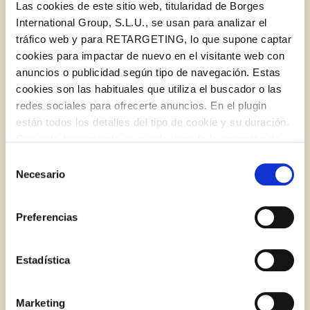
Las cookies de este sitio web, titularidad de Borges
International Group, S.L.U., se usan para analizar el
tráfico web y para RETARGETING, lo que supone captar
cookies para impactar de nuevo en el visitante web con
anuncios o publicidad según tipo de navegación. Estas
cookies son las habituales que utiliza el buscador o las
redes sociales para ofrecerte anuncios. En el plugin
están todos los detalles del tipo de cookie y su duración.
Log in with Google
Con esta herramienta se puede impedir la inserción de
¿Qué se lleva en Todos los Santos?
Iniciar sesión con Facebook
estas cookies. En el
enlace a la política de Cookies
de
Selección
la web aparece cómo evitar las cookies en el navegador.
Necesario
de
Si se desea ver otra vez esta notificación navegar en
O CON TU DIRECCIÓN DE CORREO
consentimiento
BLOG
privado y aparecerá de nuevo. Le informamos que aún
ELECTRÓNICO
Preferencias
no habiendo aceptado las cookies de analytics, Google
permite conocer algunos hábitos de navegación que no le
Correo electrónico
identifican de ninguna forma.
Estadística
Marketing