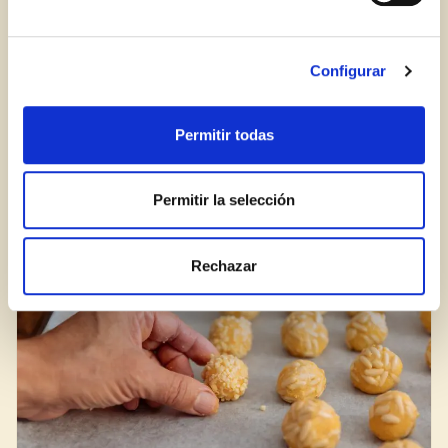
Iniciar sesión
¿Aún no estás ya registrado en el Club Borges?
Regístrate aquí.
Configurar
Permitir todas
Halloween o Todos los Santos: ¿Qué recetas están
más buenas?
Permitir la selección
BLOG
Rechazar