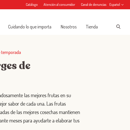
Catálogo
Atención al consumidor
Canal de denuncias
Español
Cuidando lo que importa
Nosotros
Tienda
e temporada
rges de
adosamente las mejores frutas en su
jor sabor de cada una. Las frutas
nadas de las mejores cosechas mantienen
ante meses para ayudarte a elaborar tus