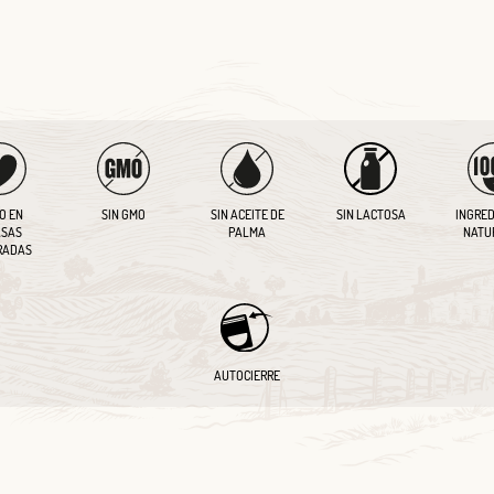
O EN
SIN GMO
SIN ACEITE DE
SIN LACTOSA
INGRED
SAS
PALMA
NATU
RADAS
AUTOCIERRE
Log in with Google