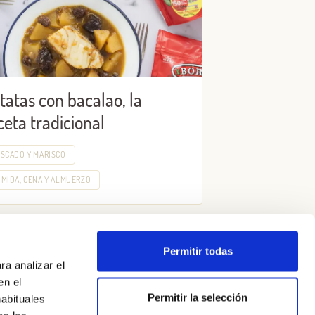
tatas con bacalao, la
ceta tradicional
SCADO Y MARISCO
MIDA, CENA Y ALMUERZO
Permitir todas
ra analizar el
en el
Permitir la selección
habituales