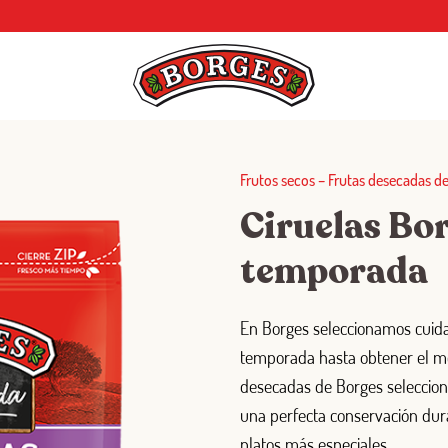
Frutos secos
–
Frutas desecadas d
Ciruelas Bo
temporada
En Borges seleccionamos cuid
temporada hasta obtener el me
desecadas de Borges seleccio
una perfecta conservación dur
platos más especiales.