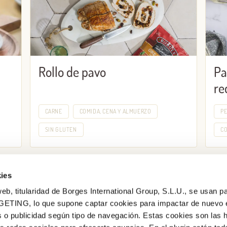
Rollo de pavo
Pa
re
CARNE
COMIDA, CENA Y ALMUERZO
PE
SIN GLUTEN
CO
ies
eb, titularidad de Borges International Group, S.L.U., se usan pa
GETING, lo que supone captar cookies para impactar de nuevo 
 o publicidad según tipo de navegación. Estas cookies son las 
¿Quieres conocer todas nuestras novedades?