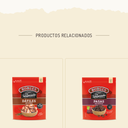
Iniciar sesión con Facebook
O CON TU DIRECCIÓN DE CORREO ELECTRÓNICO
PRODUCTOS RELACIONADOS
Correo electrónico
Iniciar sesión
¿Aún no estás ya registrado en el Club Borges?
Regístrate aquí.