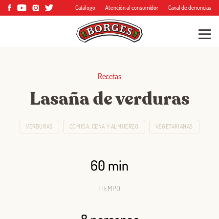
Catálogo
Atención al consumidor
Canal de denuncias
Recetas
Lasaña de verduras
VERDURAS
COMIDA, CENA Y ALMUERZO
VEGETARIANAS
60 min
TIEMPO