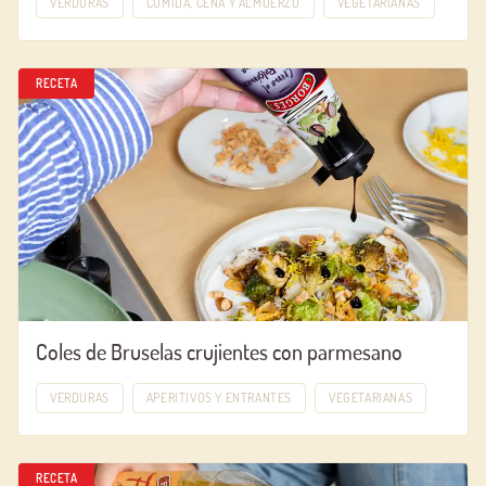
VERDURAS
COMIDA, CENA Y ALMUERZO
VEGETARIANAS
RECETA
Coles de Bruselas crujientes con parmesano
VERDURAS
APERITIVOS Y ENTRANTES
VEGETARIANAS
RECETA