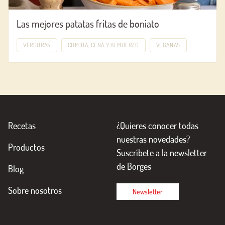
Las mejores patatas fritas de boniato
VERDURAS
COMIDA, CENA Y ALMUERZO
VEGANAS
Recetas
¿Quieres conocer todas
nuestras novedades?
Productos
Suscríbete a la newsletter
de Borges
Blog
Sobre nosotros
Newsletter