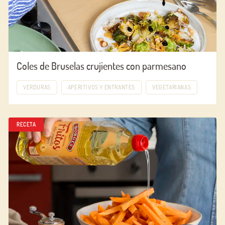
Coles de Bruselas crujientes con parmesano
VERDURAS
APERITIVOS Y ENTRANTES
VEGETARIANAS
RECETA