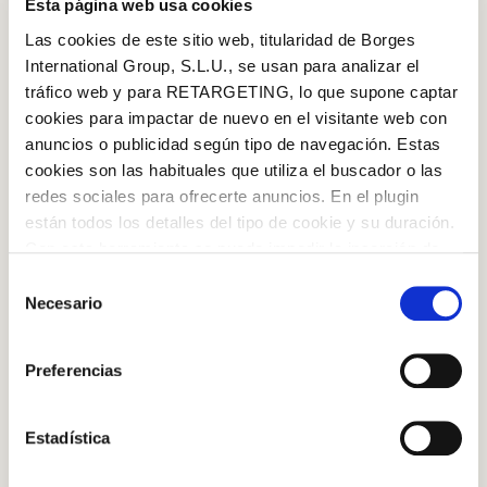
Esta página web usa cookies
Las cookies de este sitio web, titularidad de Borges
International Group, S.L.U., se usan para analizar el
tráfico web y para RETARGETING, lo que supone captar
cookies para impactar de nuevo en el visitante web con
anuncios o publicidad según tipo de navegación. Estas
cookies son las habituales que utiliza el buscador o las
redes sociales para ofrecerte anuncios. En el plugin
están todos los detalles del tipo de cookie y su duración.
Log in with Google
Nueces en grano, origen California
Con esta herramienta se puede impedir la inserción de
Iniciar sesión con Facebook
estas cookies. En el
enlace a la política de Cookies
de
Selección
Añadir al carrito
la web aparece cómo evitar las cookies en el navegador.
Necesario
de
Si se desea ver otra vez esta notificación navegar en
O CON TU DIRECCIÓN DE CORREO
consentimiento
privado y aparecerá de nuevo. Le informamos que aún
ELECTRÓNICO
Preferencias
no habiendo aceptado las cookies de analytics, Google
PASO A PASO
permite conocer algunos hábitos de navegación que no le
Correo electrónico
identifican de ninguna forma.
Estadística
Paso 1
Precalienta el horno a 200 ºC. Lava bien la coliflor y