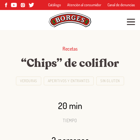
Catálogo
Atención al consumidor
Canal de denuncias
Recetas
“Chips” de coliflor
VERDURAS
APERITIVOS Y ENTRANTES
SIN GLUTEN
20 min
TIEMPO