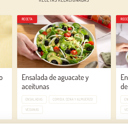
RECETA
RECE
o
Ensalada de aguacate y
En
aceitunas
de
ENSALADAS
COMIDA, CENA Y ALMUERZO
E
VEGANAS
V