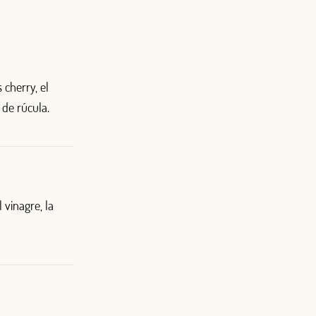
 cherry, el
 de rúcula.
el vinagre, la