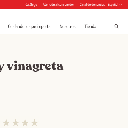
Catálogo
Atención al consumidor
Canal de denuncias
Español
Cuidando lo que importa
Nosotros
Tienda
y vinagreta
★
★
★
★
★