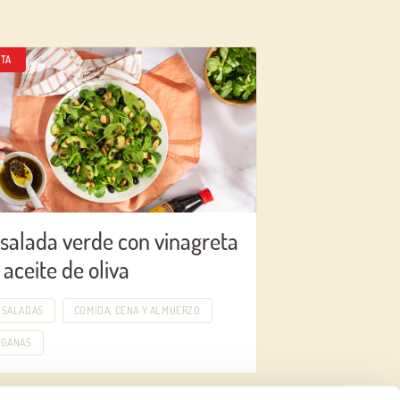
TA
salada verde con vinagreta
 aceite de oliva
NSALADAS
COMIDA, CENA Y ALMUERZO
EGANAS