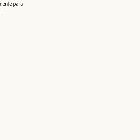
emente para
.