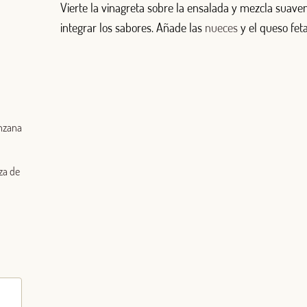
Vierte la vinagreta sobre la ensalada y mezcla suav
integrar los sabores. Añade las
nueces
y el queso feta
Log in with Google
Iniciar sesión con Facebook
O CON TU DIRECCIÓN DE CORREO ELECTRÓNICO
anzana
Correo electrónico
za de
Iniciar sesión
¿Aún no estás ya registrado en el Club Borges?
Regístrate aquí.