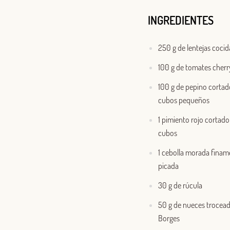
INGREDIENTES
250 g de lentejas cocid
100 g de tomates cherr
100 g de pepino cortad
cubos pequeños
1 pimiento rojo cortado
cubos
1 cebolla morada finam
picada
30 g de rúcula
50 g de nueces trocea
Borges