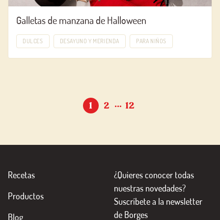
Galletas de manzana de Halloween
DULCES
DESAYUNO Y MERIENDA
PARA NIÑOS
…
1
2
12
Recetas
¿Quieres conocer todas
nuestras novedades?
Productos
Suscríbete a la newsletter
de Borges
Blog