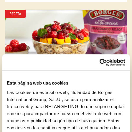
RECETA
Esta página web usa cookies
Desayuno altamente proteico
Las cookies de este sitio web, titularidad de Borges
International Group, S.L.U., se usan para analizar el
DULCES
DESAYUNO Y MERIENDA
VEGETARIANAS
tráfico web y para RETARGETING, lo que supone captar
cookies para impactar de nuevo en el visitante web con
anuncios o publicidad según tipo de navegación. Estas
RECETA
cookies son las habituales que utiliza el buscador o las