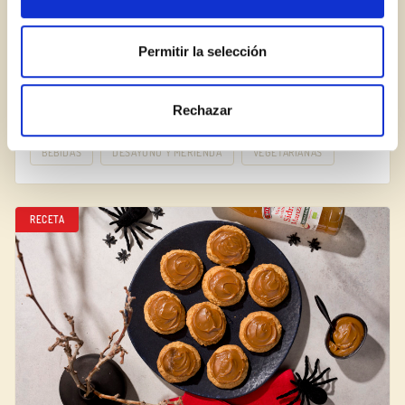
Permitir la selección
Chai latte fácil
Rechazar
BEBIDAS
DESAYUNO Y MERIENDA
VEGETARIANAS
RECETA