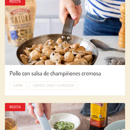
RECETA
Pollo con salsa de champiñones cremosa
CARNE
COMIDA, CENA Y ALMUERZO
RECETA