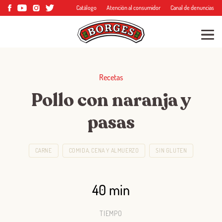
Catálogo
Atención al consumidor
Canal de denuncias
Recetas
Pollo con naranja y
pasas
CARNE
COMIDA, CENA Y ALMUERZO
SIN GLUTEN
40 min
TIEMPO