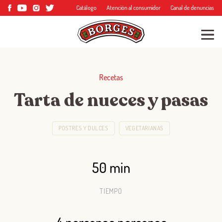
Catálogo
Atención al consumidor
Canal de denuncias
Recetas
Tarta de nueces y pasas
POSTRES Y DULCES
VEGETARIANAS
50 min
TIEMPO