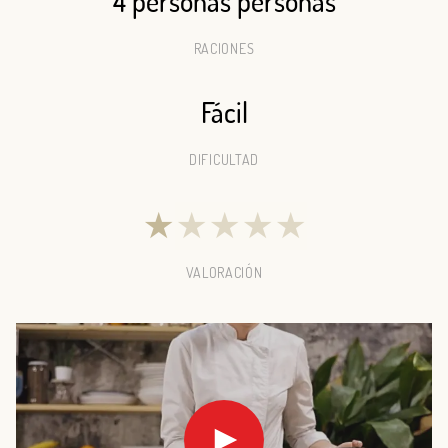
4 personas personas
RACIONES
Fácil
DIFICULTAD
★
★
★
★
★
VALORACIÓN