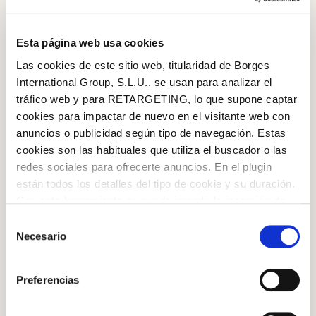
Esta página web usa cookies
Las cookies de este sitio web, titularidad de Borges
International Group, S.L.U., se usan para analizar el
tráfico web y para RETARGETING, lo que supone captar
cookies para impactar de nuevo en el visitante web con
anuncios o publicidad según tipo de navegación. Estas
cookies son las habituales que utiliza el buscador o las
redes sociales para ofrecerte anuncios. En el plugin
están todos los detalles del tipo de cookie y su duración.
Log in with Google
Con esta herramienta se puede impedir la inserción de
Iniciar sesión con Facebook
estas cookies. En el
enlace a la política de Cookies
de
Selección
la web aparece cómo evitar las cookies en el navegador.
Necesario
de
Si se desea ver otra vez esta notificación navegar en
O CON TU DIRECCIÓN DE CORREO
consentimiento
privado y aparecerá de nuevo. Le informamos que aún
ELECTRÓNICO
Preferencias
no habiendo aceptado las cookies de analytics, Google
Pasas de temporada
permite conocer algunos hábitos de navegación que no le
Correo electrónico