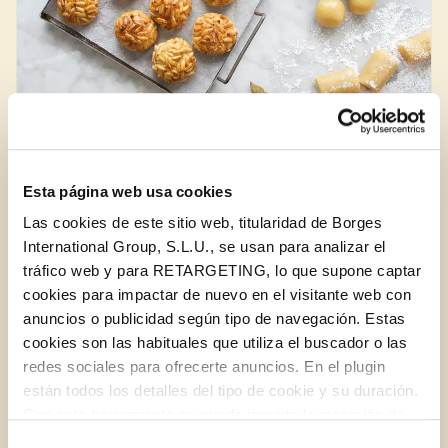
Esta página web usa cookies
Las cookies de este sitio web, titularidad de Borges
Els quatre tradicionals de la diada de Tots Sants
International Group, S.L.U., se usan para analizar el
tráfico web y para RETARGETING, lo que supone captar
cookies para impactar de nuevo en el visitante web con
anuncios o publicidad según tipo de navegación. Estas
BLOG
cookies son las habituales que utiliza el buscador o las
redes sociales para ofrecerte anuncios. En el plugin
están todos los detalles del tipo de cookie y su duración.
Iniciar sessió amb Google
Con esta herramienta se puede impedir la inserción de
Inicia sessió amb Facebook
estas cookies. En el
enlace a la política de Cookies
de
Selección