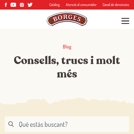
Catàleg
Atenció al consumidor
Canal de denúncies
Blog
Consells, trucs i molt
més