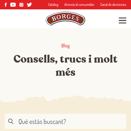
Catàleg
Atenció al consumidor
Canal de denúncies
Blog
Consells, trucs i molt
més