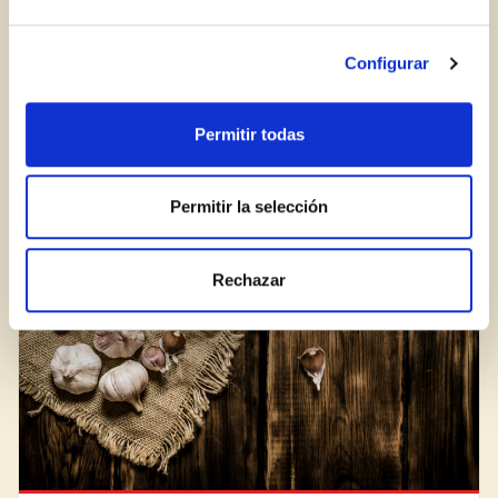
¿Aún no estás ya registrado en el Club Borges?
Regístrate aquí.
Configurar
¡La comida no se tira! 8 ideas para no
desaprovechar nada
Permitir todas
BLOG
Permitir la selección
Rechazar