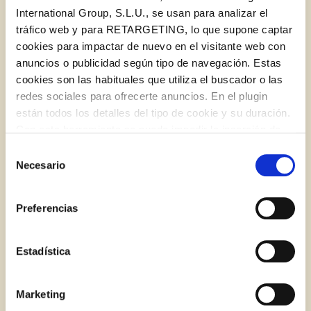
International Group, S.L.U., se usan para analizar el
tráfico web y para RETARGETING, lo que supone captar
cookies para impactar de nuevo en el visitante web con
anuncios o publicidad según tipo de navegación. Estas
cookies son las habituales que utiliza el buscador o las
redes sociales para ofrecerte anuncios. En el plugin
Si tienes que congelar, ¡hazlo bien!
están todos los detalles del tipo de cookie y su duración.
Log in with Google
Con esta herramienta se puede impedir la inserción de
Iniciar sesión con Facebook
estas cookies. En el
enlace a la política de Cookies
de
Selección
BLOG
la web aparece cómo evitar las cookies en el navegador.
Necesario
de
Si se desea ver otra vez esta notificación navegar en
O CON TU DIRECCIÓN DE CORREO
consentimiento
privado y aparecerá de nuevo. Le informamos que aún
ELECTRÓNICO
Preferencias
no habiendo aceptado las cookies de analytics, Google
permite conocer algunos hábitos de navegación que no le
Correo electrónico
identifican de ninguna forma.
Estadística
Marketing
Iniciar sesión