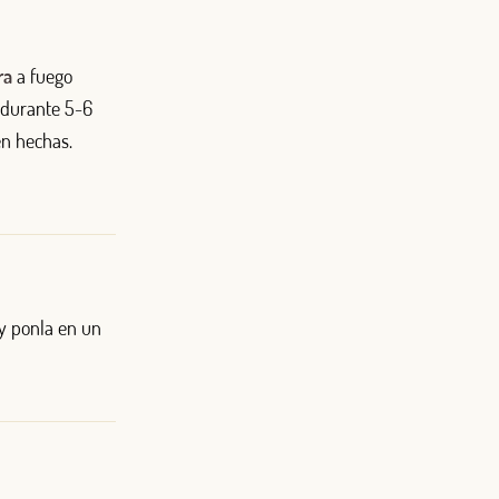
ra
a fuego
 durante 5-6
en hechas.
 y ponla en un