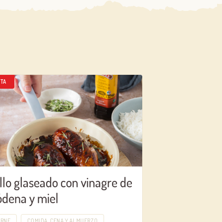
TA
llo glaseado con vinagre de
dena y miel
ARNE
COMIDA, CENA Y ALMUERZO