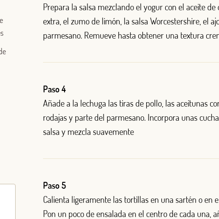
Prepara la salsa mezclando el yogur con el aceite de 
Correo electrónico
e
extra, el zumo de limón, la salsa Worcestershire, el ajo
es
parmesano. Remueve hasta obtener una textura cre
de
Iniciar sesión
Paso 4
¿Aún no estás ya registrado en el Club Borges?
Regístrate aquí.
Añade a la lechuga las tiras de pollo, las aceitunas c
rodajas y parte del parmesano. Incorpora unas cucha
o
salsa y mezcla suavemente
Paso 5
Calienta ligeramente las tortillas en una sartén o en 
Pon un poco de ensalada en el centro de cada una, 