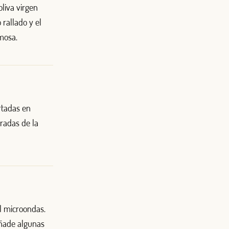
oliva virgen
 rallado y el
mosa.
ortadas en
radas de la
el microondas.
añade algunas