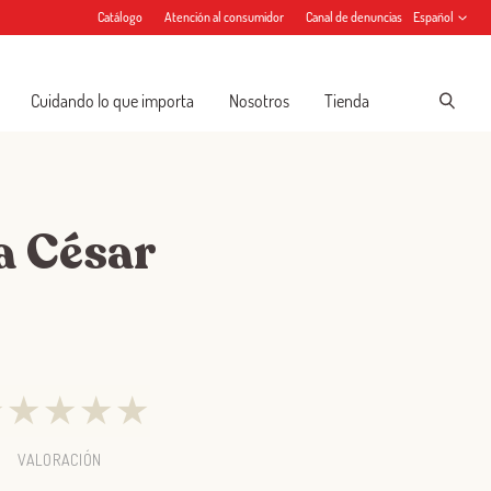
Catálogo
Atención al consumidor
Canal de denuncias
Español
Cuidando lo que importa
Nosotros
Tienda
a César
★
★
★
★
★
VALORACIÓN