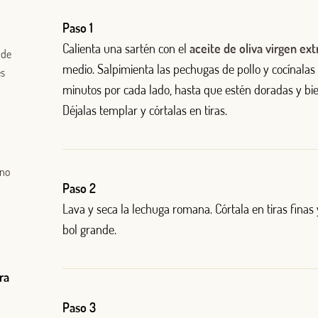
Paso 1
Calienta una sartén con el
aceite de oliva virgen ext
 de
medio. Salpimienta las pechugas de pollo y cocínalas
es
minutos por cada lado, hasta que estén doradas y bi
Déjalas templar y córtalas en tiras.
ano
Paso 2
Lava y seca la lechuga romana. Córtala en tiras finas
bol grande.
Log in with Google
Iniciar sesión con Facebook
ra
O CON TU DIRECCIÓN DE CORREO ELECTRÓNICO
Paso 3