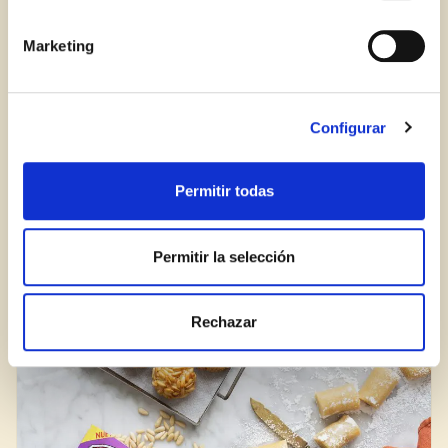
Marketing
Iniciar sesión
¿Aún no estás ya registrado en el Club Borges?
Regístrate aquí.
Configurar
Panellets semáforo
Permitir todas
DULCES
POSTRES Y DULCES
VEGETARIANAS
Permitir la selección
RECETA
Rechazar