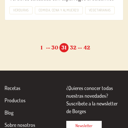
VERDURAS
COMIDA, CENA Y ALMUERZO
VEGETARIANAS
…
…
1
30
31
32
42
Recetas
¿Quieres conocer todas
nuestras novedades?
Productos
Suscríbete a la newsletter
de Borges
Blog
Sobre nosotros
Newsletter