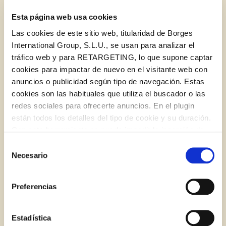
Esta página web usa cookies
Las cookies de este sitio web, titularidad de Borges
International Group, S.L.U., se usan para analizar el
tráfico web y para RETARGETING, lo que supone captar
cookies para impactar de nuevo en el visitante web con
anuncios o publicidad según tipo de navegación. Estas
cookies son las habituales que utiliza el buscador o las
redes sociales para ofrecerte anuncios. En el plugin
están todos los detalles del tipo de cookie y su duración.
Log in with Google
Panellets: Erizos y Ratones
Con esta herramienta se puede impedir la inserción de
Iniciar sesión con Facebook
estas cookies. En el
enlace a la política de Cookies
de
Selección
DULCES
POSTRES Y DULCES
VEGETARIANAS
la web aparece cómo evitar las cookies en el navegador.
Necesario
de
Si se desea ver otra vez esta notificación navegar en
O CON TU DIRECCIÓN DE CORREO
consentimiento
privado y aparecerá de nuevo. Le informamos que aún
ELECTRÓNICO
RECETA
Preferencias
no habiendo aceptado las cookies de analytics, Google
permite conocer algunos hábitos de navegación que no le
Correo electrónico
identifican de ninguna forma.
Estadística