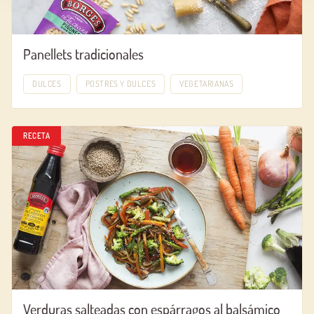
Panellets tradicionales
DULCES
POSTRES Y DULCES
VEGETARIANAS
RECETA
Verduras salteadas con espárragos al balsámico