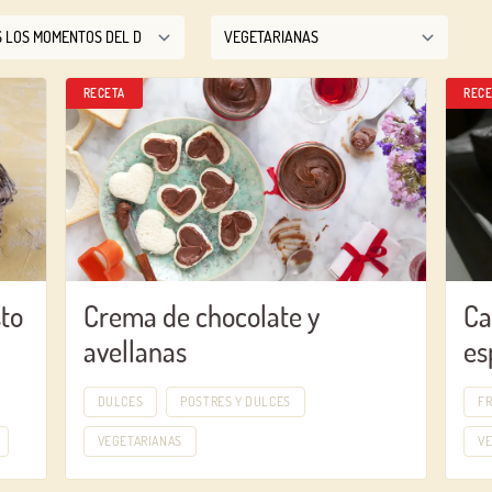
RECETA
RECE
to
Crema de chocolate y
Ca
avellanas
es
DULCES
POSTRES Y DULCES
F
VEGETARIANAS
V