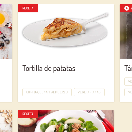
RECETA
Log in with Google
Iniciar sesión con Facebook
O CON TU DIRECCIÓN DE CORREO ELECTRÓNICO
Correo electrónico
Tortilla de patatas
Tá
V
Iniciar sesión
COMIDA, CENA Y ALMUERZO
VEGETARIANAS
V
¿Aún no estás ya registrado en el Club Borges?
Regístrate aquí.
RECETA