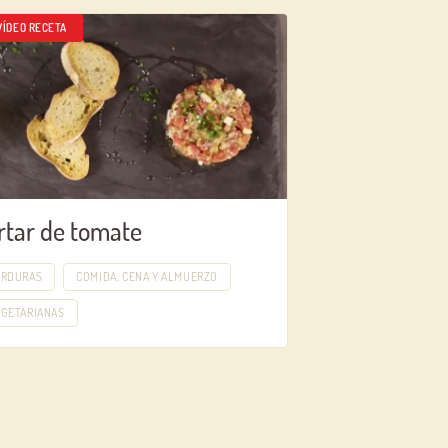
VÍDEO RECETA
rtar de tomate
ERDURAS
COMIDA, CENA Y ALMUERZO
EGETARIANAS