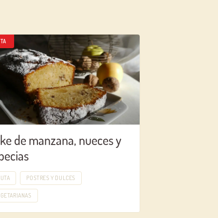
TA
ke de manzana, nueces y
pecias
RUTA
POSTRES Y DULCES
EGETARIANAS