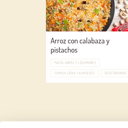
Arroz con calabaza y
pistachos
PASTA, ARROZ Y LEGUMBRES
COMIDA, CENA Y ALMUERZO
VEGETARIANAS