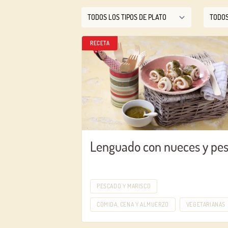
RECETA
Lenguado con nueces y pes
PESCADO Y MARISCO
COMIDA, CENA Y ALMUERZO
VEGETARIANAS