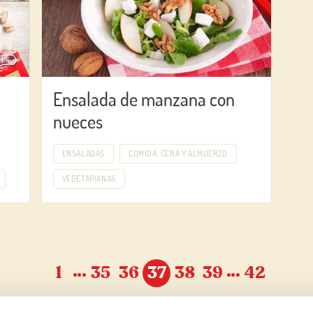
Ensalada de manzana con
nueces
ENSALADAS
COMIDA, CENA Y ALMUERZO
VEGETARIANAS
…
…
1
35
36
37
38
39
42