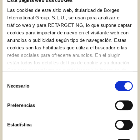
Esta página web usa cookies
Las cookies de este sitio web, titularidad de Borges
International Group, S.L.U., se usan para analizar el
tráfico web y para RETARGETING, lo que supone captar
cookies para impactar de nuevo en el visitante web con
anuncios o publicidad según tipo de navegación. Estas
cookies son las habituales que utiliza el buscador o las
redes sociales para ofrecerte anuncios. En el plugin
Conseguir que los niños se coman las verduras
están todos los detalles del tipo de cookie y su duración.
Log in with Google
sin protestar
Con esta herramienta se puede impedir la inserción de
Iniciar sesión con Facebook
estas cookies. En el
enlace a la política de Cookies
de
Selección
la web aparece cómo evitar las cookies en el navegador.
Necesario
de
Si se desea ver otra vez esta notificación navegar en
BLOG
O CON TU DIRECCIÓN DE CORREO
consentimiento
privado y aparecerá de nuevo. Le informamos que aún
ELECTRÓNICO
Preferencias
no habiendo aceptado las cookies de analytics, Google
permite conocer algunos hábitos de navegación que no le
Correo electrónico
identifican de ninguna forma.
Estadística