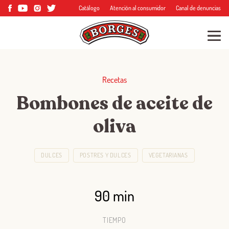
Catálogo
Atención al consumidor
Canal de denuncias
Recetas
Bombones de aceite de
oliva
DULCES
POSTRES Y DULCES
VEGETARIANAS
90 min
TIEMPO