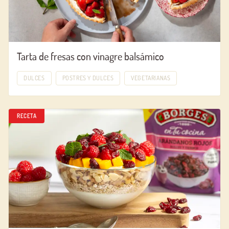
Tarta de fresas con vinagre balsámico
DULCES
POSTRES Y DULCES
VEGETARIANAS
RECETA