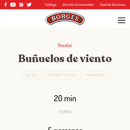
Catálogo
Atención al consumidor
Canal de denuncias
Recetas
Buñuelos de viento
DULCES
POSTRES Y DULCES
PARA NIÑOS
20 min
TIEMPO