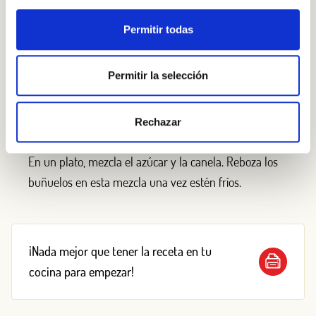
Paso 3
Saca los buñuelos de la sartén y déjalos sobre papel
Permitir todas
de cocina para que este absorba el exceso de aceite.
Déjalos enfriar.
Permitir la selección
Rechazar
Paso 4
En un plato, mezcla el azúcar y la canela. Reboza los
buñuelos en esta mezcla una vez estén fríos.
¡Nada mejor que tener la receta en tu
cocina para empezar!