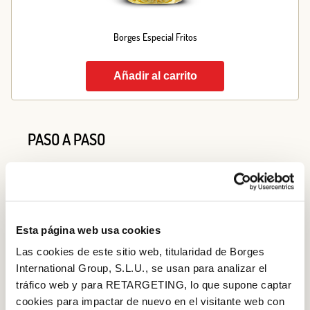
Borges Especial Fritos
Añadir al carrito
PASO A PASO
Paso 1
Pon en el fuego un cazo con el agua y el
aceite
.
Cuando hiervan, añade la harina y remueve
enérgicamente con una cuchara de madera. Continúa
Esta página web usa cookies
hasta que la masa se despegue de las paredes y
Las cookies de este sitio web, titularidad de Borges
quede una bola pegajosa. Retira del fuego y añade los
International Group, S.L.U., se usan para analizar el
tráfico web y para RETARGETING, lo que supone captar
huevos, uno a uno, hasta que estén totalmente
cookies para impactar de nuevo en el visitante web con
integrados. La textura será parecida a la de unas