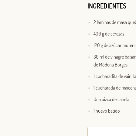
INGREDIENTES
2 láminas de masa que
400 g de cerezas
120 g de azúcar moren
30 ml de vinagre balsá
de Módena Borges
1 cucharadita de vainill
1 cucharada de maicen
Una pizca de canela
1 huevo batido