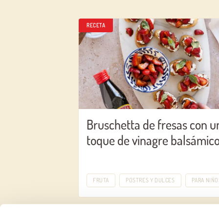
RECETA
Bruschetta de fresas con u
toque de vinagre balsámic
FRUTA
POSTRES Y DULCES
PARA NIÑO