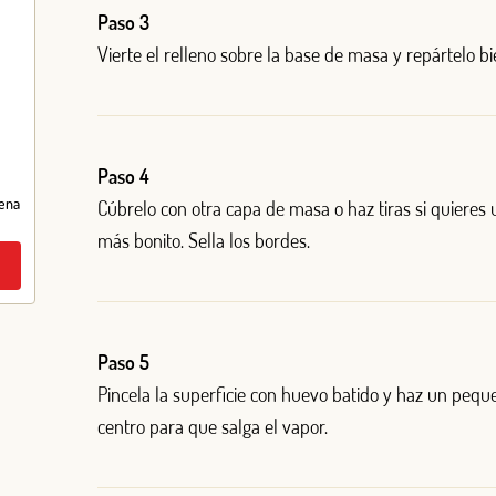
Paso 3
Vierte el relleno sobre la base de masa y repártelo bi
Iniciar sesión
¿Aún no estás ya registrado en el Club Borges?
Regístrate aquí.
Paso 4
ena
Cúbrelo con otra capa de masa o haz tiras si quieres
más bonito. Sella los bordes.
Paso 5
Pincela la superficie con huevo batido y haz un peque
centro para que salga el vapor.