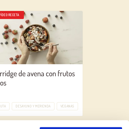
VÍDEO RECETA
rridge de avena con frutos
jos
RUTA
DESAYUNO Y MERIENDA
VEGANAS