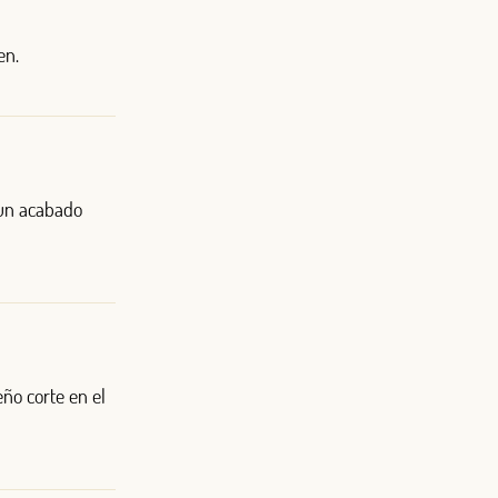
en.
 un acabado
ño corte en el