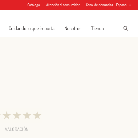
Catálogo
Atención al consumidor
Canal de denuncias
Español
Cuidando lo que importa
Nosotros
Tienda
★
★
★
★
★
VALORACIÓN