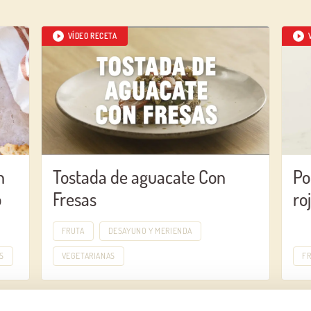
VÍDEO RECETA
n
Tostada de aguacate Con
Po
o
Fresas
ro
FRUTA
DESAYUNO Y MERIENDA
S
VEGETARIANAS
F