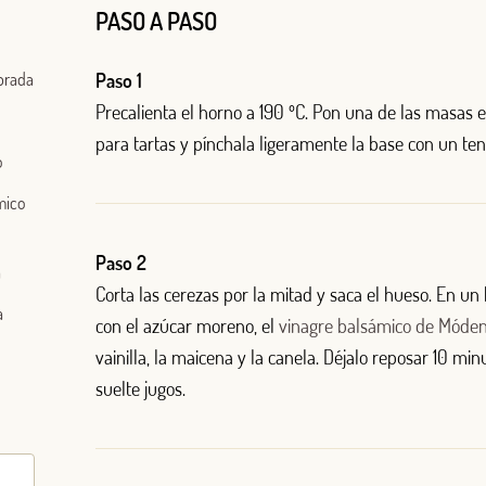
PASO A PASO
brada
Paso 1
Precalienta el horno a 190 ºC. Pon una de las masas
para tartas y pínchala ligeramente la base con un ten
o
mico
Paso 2
a
Corta las cerezas por la mitad y saca el hueso. En un 
Log in with Google
a
con el azúcar moreno, el
vinagre balsámico de Móde
Iniciar sesión con Facebook
vainilla, la maicena y la canela. Déjalo reposar 10 mi
suelte jugos.
O CON TU DIRECCIÓN DE CORREO ELECTRÓNICO
Correo electrónico